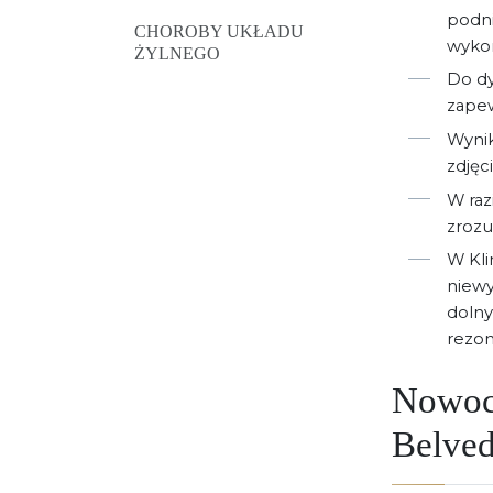
podni
CHOROBY UKŁADU
wyko
ŻYLNEGO
Do dy
zapew
Wynik
zdjęc
W raz
zrozu
W Kli
niewy
dolny
rezo
Nowoc
Belved