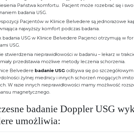
esienia Państwa komfortu. Pacjent może rozebrać się i sw
naniem badania USG.
spozycji Pacjentów w Klinice Belvedere są jednorazowe kap
niająca najwyższy komfort podczas badania.
 badania USG w Klinice Belvedere Pacjenci otrzymują w fo
iami USG.
ie stwierdzenia nieprawidłowości w badaniu – lekarz w trakcie
miały przedstawia możliwe metody leczenia schorzenia.
nice Belvedere
badanie USG
odbywa się po szczegółowym 
dolności żylnej miednicy i innych schorzeń mogących imit
ch. W razie innych nieprawidłowości mamy możliwość rozsz
nansu magnetycznego.
zesne badanie Doppler USG wyk
ere umożliwia: