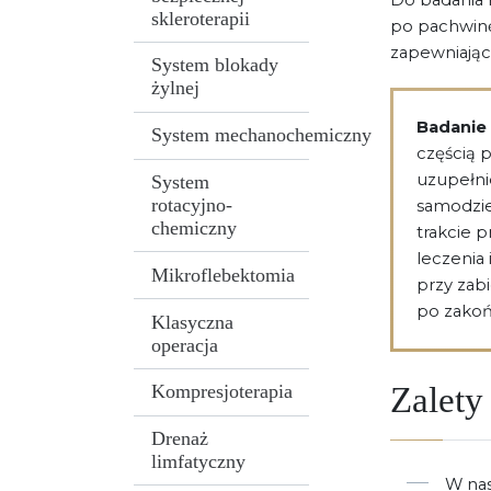
skleroterapii
po pachwinę
zapewniając
System blokady
żylnej
Badanie
System mechanochemiczny
częścią p
uzupełni
System
rotacyjno-
samodzie
chemiczny
trakcie p
leczenia
Mikroflebektomia
przy zab
po zakoń
Klasyczna
operacja
Zalety
Kompresjoterapia
Drenaż
limfatyczny
W nas