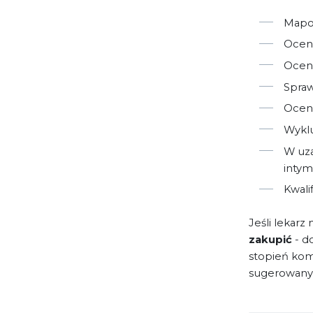
Mapo
Ocenę
Ocenę
Spraw
Ocenę
Wykl
W uza
intym
Kwali
Jeśli lekarz 
zakupić
- d
stopień kom
sugerowany