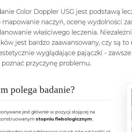
zone żyły na dekolcie i
polimlekowy
Klej wewnątrznaczyniowy
ie przebarwień
ach
Rewitalizacja okolic oka
anie Color Doppler USG jest podstawą lec
hialuronowy
Fale radiowe
DERMATOCHIRURGIA
ie nadpotliwości
Dolina łez
ła młodości
System bezpiecznej
o
mapowanie naczyń, ocenę wydolności za
skleroterapii
 mikronakłuwania skóry
LASEROTERAPIA
lanowanie właściwego leczenia. Niezależn
aków
jest bardzo zaawansowany, czy są to 
KOSMETOLOGIA
estetycznie wyglądające pajączki - zawsz
 poznać przyczynę problemu.
m polega badanie?
onywane jest głównie w pozycji stojącej na
 skonstruowanym
stopniu flebologicznym
.
iezbędne jest odsłonięcie całych nóg od kostki aż