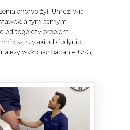
Lipoliza iniekcyjna
Klasyczna operacja
różnorodnym podłożu
zenia chorób żył. Umożliwia
Odmłodzenie dłoni
Kompresjoterapia
Dokumentacja zmian
skórnych oraz
Szyja i dekolt
Drenaż limfatyczny
stawek,
a tym samym
monitorowanie pacjenta
Leczenie nadpotliwości
ie od tego czy problem
Usuwanie zmian skórnych
mniejsze żylaki lub jedynie
Rozstępy
e należy wykonać badanie USG,
Karboksyterapia medyczna