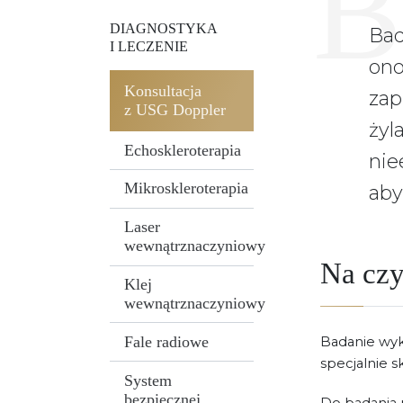
Problemy żylne w ciąży
Osocze bogatopłytkowe
Poszer
Kwas 
Leczen
Leczenie grzybicy
piersi
DIAGNOSTYKA
Bad
Biostymulacja polinukleotydami
Kwas 
Leczen
I LECZENIE
Wolumetria twarzy
Moleku
on
Usuwanie zmarszczek
Zabieg
Konsultacja
zap
z USG Doppler
żyl
Echoskleroterapia
nie
Mikroskleroterapia
aby
Laser
wewnątrznaczyniowy
Na czy
Klej
wewnątrznaczyniowy
Fale radiowe
Badanie wyk
specjalnie
System
bezpiecznej
Do badania n