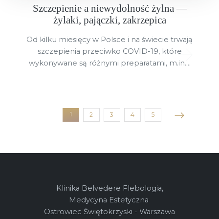
Szczepienie a niewydolność żylna —
żylaki, pajączki, zakrzepica
Od kilku miesięcy w Polsce i na świecie trwają
szczepienia przeciwko COVID-19, które
wykonywane są różnymi preparatami, m.in....
1
2
3
4
5
(current)
Klinika Belvedere Flebologia,
Medycyna Estetyczna
Ostrowiec Świętokrzyski - Warszawa