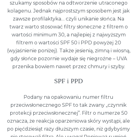
szukamy sposobów na odtworzenie utraconego
kolagenu. Jednak najprostszym sposobem jest jak
zawsze profilaktyka… czyli unikanie słońca. Na
twarz warto stosować filtry słoneczne z filtrem o
wartości minimum 30, a najlepiej z najwyższym
filtrem o wartości SPF 50 i PPD powyżej 20
(wyjaśnienie poniżej). Także jesienią, zimną i wiosną,
gdy słońce pozornie wydaje się niegroźne – UVA
przenika bowiem nawet przez chmury i szyby.
SPF i PPD
Podany na opakowaniu numer filtru
przeciwsłonecznego SPF to tak zwany „czynnik
protekcji przeciwsłonecznej”. Filtr o numerze 50
oznacza, że reakcja oparzeniowa skóry wystąpi, ale
po pięćdziesiąt razy dłuższym czasie, niż gdybyśmy
nie stosowali filtra. Ale uwaga! Ponieważ rumień