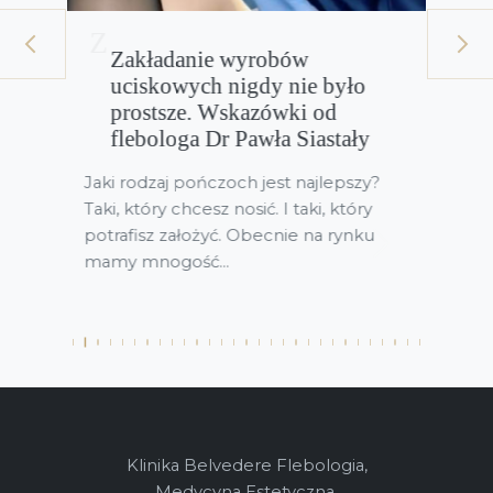
prev
next
Zakładanie wyrobów
uciskowych nigdy nie było
prostsze. Wskazówki od
flebologa Dr Pawła Siastały
D
ia.
Jaki rodzaj pończoch jest najlepszy?
C
i
Taki, który chcesz nosić. I taki, który
ży
potrafisz założyć. Obecnie na rynku
rz
mamy mnogość...
Klinika Belvedere Flebologia,
Medycyna Estetyczna