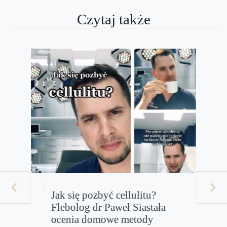
Czytaj także
prev
next
Zakładanie wyrobów
uciskowych nigdy nie było
prostsze. Wskazówki od