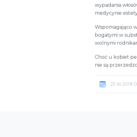
wypadania włosów
medycynie estety
Wspomagająco w m
bogatymi w subst
wolnymi rodnikam
Choć u kobiet pe
nie są przerzedz
25 lis 2018 0