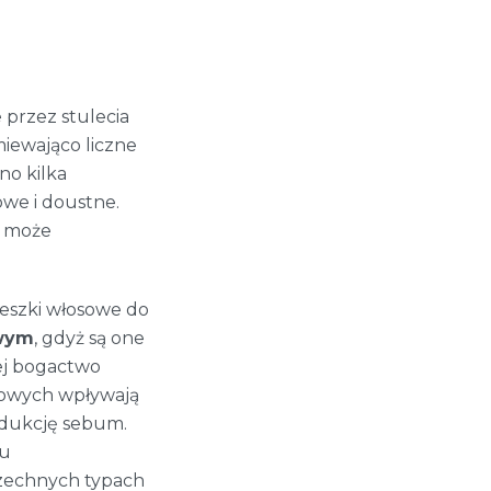
 przez stulecia
miewająco liczne
no kilka
owe i doustne.
z może
eszki włosowe do
owym
, gdyż są one
ej bogactwo
sowych wpływają
odukcję sebum.
iu
zechnych typach