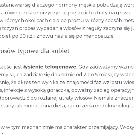
zastanawiał się dlaczego hormony męskie pobudzają wzr
, a równocześnie przyczyniają się do ich utraty na głowie.
w różnych okolicach ciała po prostu w różny sposób met
ężczyzn proces wypadania włosów z reguły zaczyna się j
biet po 30 r.ż. i znowu nasila się po menopauzie.
osów typowe dla kobiet
tości jest
łysienie telogenowe
. Gdy zauważymy wzmo
my się co zadziało się dokładnie od 2 do 5 miesięcy wste
śnię, że okres ten wynika ze znajomości faz wzrostu wło
res, infekcje z wysoką gorączką, poważny zabieg operacyj
oprowadzić do rozlanej utraty włosów. Niemałe znacze
 stany jak monotonna dieta, zaburzenia endokrynologic
w w tym mechanizmie ma charakter przemijający. Włos