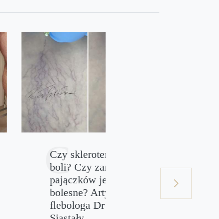
Czy skleroterapia
Szczotkowanie 
boli? Czy zamykanie
na sucho i mok
pajączków jest
opinia flebolog
next
bolesne? Artykuł
Dr Pawła Siasta
flebologa Dr Pawła
Masaż ciała szczotką n
Siastały