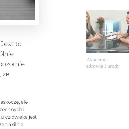
 Jest to
ólnie
Akademia
pozornie
zdrowia i urody
, że
zaskoczę, ale
zechnych i
 u człowieka jest
enia silnie