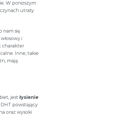
ie. W poniższym
yczynach utraty
o nam się
 włosowy i
k charakter
calne. Inne, takie
zn, mają
iet, jest
łysienie
m DHT powstający
na oraz wysoki