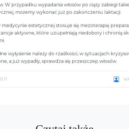
. W przypadku wypadania włosów po ciąży zabiegi takie, 
cznej, możemy wykonać już po zakończeniu laktacji.
edycynie estetycznej stosuje się mezoterapię prepara
ancje aktywne, które uzupełniają niedobory i chronią s
i.
łne wyłysienie należy do rzadkości, w sytuacjach kryzys
one, a już wypadły, sprawdza się przeszczep włosów.
0:11
lek