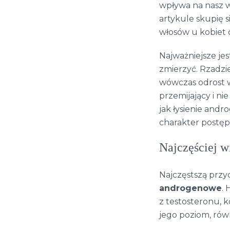
wpływa na nasz 
artykule skupię 
włosów u kobiet 
Najważniejsze je
zmierzyć. Rzadzie
wówczas odrost wł
przemijający i ni
jak łysienie and
charakter postępu
Najczęściej 
Najczęstszą przy
androgenowe
.
z testosteronu, 
jego poziom, rów