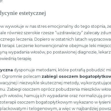
e!
ycynie estetycznej
 wywołuje w nas stres emocjonalny do tego stopnia, że
, ale również szerokie rzesze “uzdrawiaczy” zalecały zdu
cznego leczenia. Dopiero w ostatnich latach wypracowa
terapii. Leczenie konwencjonalne obejmuje leki miejsc
yną wypadania włosów, po postawionej diagnozie, lekar
iednią terapię.
tyczna
dysponuje metodami, które potrafią pobudzić mi
w. Ogromnie polecam
zabiegi osoczem bogatopłytk
acyjnej i niezwykle skutecznej metody, wykorzystując
mu. Zabiegi osoczem oprócz pobudzenia mieszków wło
ych włosów, hamują ich wypadanie oraz normalizują pr
oterapii osoczem bogatopłytkowym wykazano w łysien
lackowatym i telogenowym, a więc w najbardziej pows